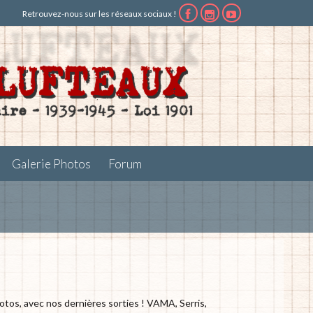
Retrouvez-nous sur les réseaux sociaux !



Galerie Photos
Forum
hotos, avec nos dernières sorties ! VAMA, Serris,