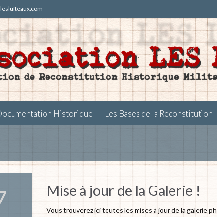
t)leslufteaux.com
Skip
Documentation Historique
Les Bases de la Reconstitution
to
content
Mise à jour de la Galerie !
7
Vous trouverez ici toutes les mises à jour de la galerie p