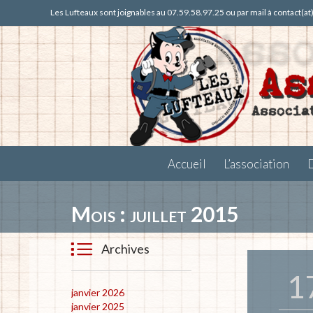
Les Lufteaux sont joignables au 07.59.58.97.25 ou par mail à contact(a
Accueil
L’association
Mois :
juillet 2015

Archives
1
janvier 2026
janvier 2025