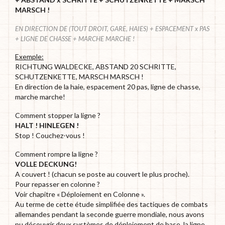
MARSCH !
EN DIRECTION DE (TOUT DROIT, GARE, HAIES) + ESPACEMENT x PAS
+ LIGNE DE CHASSE + MARCHE MARCHE !
Exemple:
RICHTUNG WALDECKE, ABSTAND 20 SCHRITTE,
SCHUTZENKETTE, MARSCH MARSCH !
En direction de la haie, espacement 20 pas, ligne de chasse,
marche marche!
Comment stopper la ligne ?
HALT ! HINLEGEN !
Stop ! Couchez-vous !
Comment rompre la ligne ?
VOLLE DECKUNG!
A couvert ! (chacun se poste au couvert le plus proche).
Pour repasser en colonne ?
Voir chapitre « Déploiement en Colonne ».
Au terme de cette étude simplifiée des tactiques de combats
allemandes pendant la seconde guerre mondiale, nous avons
pu découvrir deux systèmes de déploiement de base, la ligne