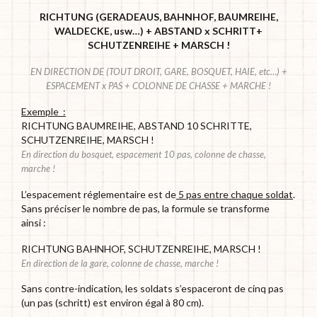
RICHTUNG (GERADEAUS, BAHNHOF, BAUMREIHE,
WALDECKE, usw…) + ABSTAND x SCHRITT+
SCHUTZENREIHE + MARSCH !
EN DIRECTION DE (TOUT DROIT, GARE, BOSQUET, HAIE, etc…) +
ESPACEMENT x PAS + COLONNE DE CHASSE + MARCHE !
Exemple :
RICHTUNG BAUMREIHE, ABSTAND 10 SCHRITTE,
SCHUTZENREIHE, MARSCH !
En direction du bosquet, espacement 10 pas, colonne de chasse,
marche !
L’espacement réglementaire est de
5 pas entre chaque soldat
.
Sans préciser le nombre de pas, la formule se transforme
ainsi :
RICHTUNG BAHNHOF, SCHUTZENREIHE, MARSCH !
En direction de la gare, colonne de chasse, marche !
Sans contre-indication, les soldats s’espaceront de cinq pas
(un pas (schritt) est environ égal à 80 cm).