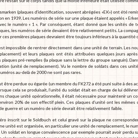
re restait sur le corps tandis que la moitié inférieure était utilisée c
marken (plaques d’identification, souvent abrégées «EK») ont été remi
tion en 1939. Les numéros de série sur une plaque étaient appelés « 
 avec le numéro « 1 ». Par conséquent, étant donné que les unités de 
laques, les numéros de série devaient être relativement petits. La compa
 ces premières plaques devraient être toujours inférieurs à la quantité de
est impossible de rentrer directement dans une unité de terrain. Les no
placement) et leurs plaques ont étés attribuées quelques jours après 
s plaques pré-remplies (la plaque sans la lettre du groupe sanguin). Dan
mation (unité de remplacement). Vu le nombre de soldats dans ces unité
 numéros au-delà de 2000 ne sont pas rares.
t être perdue ou égarée (un membre du FK272 a été puni suite à des ac
Lorsque cela se produisait, l’unité du soldat était en charge de lui déli
 chaque unité opérationnelle, il était nécessaire pour maintenir un co
environ 20% de son effectif plein. Ces plaques d’unité ont les mêmes c
de guerre et un numéro de série devrait être relativement faible.
méro inscrit sur le Soldbuch et celui gravé sur la plaque ne correspond
ne unité est organisée, en particulier une unité de remplacement, le nu
 Un soldat en longue convalescence par exemple pourrait avoir perdu sa