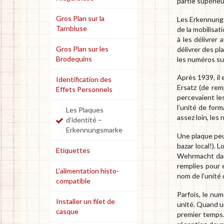
partie supérieu
Gros Plan sur la
Les Erkennungs
Tarnbluse
de la mobilisa
à les délivrer
Gros Plan sur les
délivrer des p
Brodequins
les numéros sur
Après 1939, il 
Identification des
Ersatz (de rem
Effets Personnels
percevaient le
l’unité de for
Les Plaques
assez loin, les
d’identité –
Erkennungsmarke
Une plaque peu
bazar local!). 
Etiquettes
Wehrmacht dans
remplies pour 
L’alimentation histo-
nom de l’unité 
compatible
Parfois, le nu
Installer un filet de
unité. Quand u
casque
premier temps.