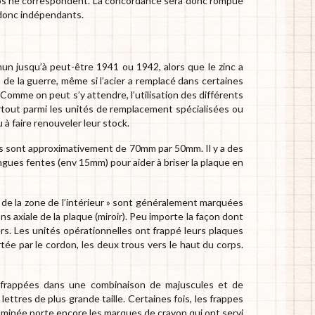
ros ne correspondent. La concordance sera donc rompue
 donc indépendants.
un jusqu’à peut-être 1941 ou 1942, alors que le zinc a
n de la guerre, même si l’acier a remplacé dans certaines
Comme on peut s’y attendre, l’utilisation des différents
tout parmi les unités de remplacement spécialisées ou
à faire renouveler leur stock.
ons sont approximativement de 70mm par 50mm. Il y a des
ngues fentes (env 15mm) pour aider à briser la plaque en
t « de la zone de l’intérieur » sont généralement marquées
ns axiale de la plaque (miroir). Peu importe la façon dont
vers. Les unités opérationnelles ont frappé leurs plaques
rtée par le cordon, les deux trous vers le haut du corps.
 frappées dans une combinaison de majuscules et de
ttres de plus grande taille. Certaines fois, les frappes
xaminée porte encore les marques de crayon qui ont servi