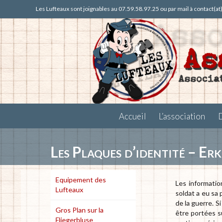
Les Lufteaux sont joignables au 07.59.58.97.25 ou par mail à contact(a
Accueil
L’association
Les Plaques d’identité – E
Equipement des
Les informatio
Lufteaux
soldat a eu sa 
de la guerre. S
Gros Plan sur la
être portées su
Fliegerbluse