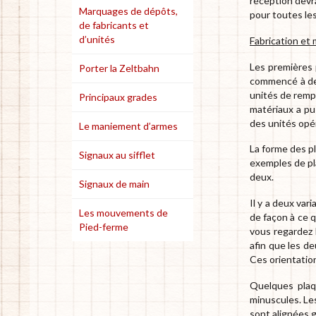
réception devr
Marquages de dépôts,
pour toutes le
de fabricants et
d’unités
Fabrication et
Les premières 
Porter la Zeltbahn
commencé à deve
unités de rempl
Principaux grades
matériaux a pu
des unités opér
Le maniement d’armes
La forme des p
Signaux au sifflet
exemples de pla
deux.
Signaux de main
Il y a deux var
Les mouvements de
de façon à ce q
Pied-ferme
vous regardez l
afin que les de
Ces orientatio
Quelques plaq
minuscules. Les
sont alignées g