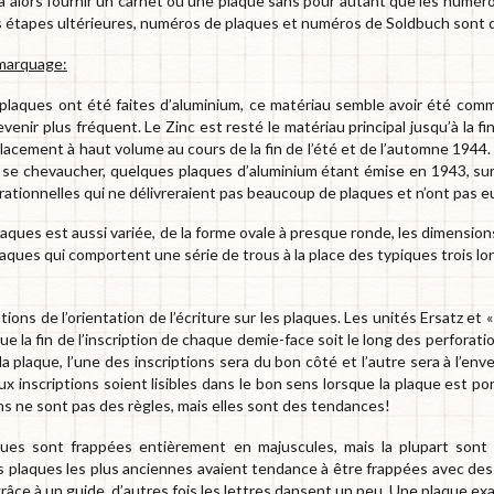
a alors fournir un carnet ou une plaque sans pour autant que les numé
s étapes ultérieures, numéros de plaques et numéros de Soldbuch sont
 marquage:
plaques ont été faites d’aluminium, ce matériau semble avoir été comm
nir plus fréquent. Le Zinc est resté le matériau principal jusqu’à la fi
acement à haut volume au cours de la fin de l’été et de l’automne 1944. 
 se chevaucher, quelques plaques d’aluminium étant émise en 1943, sur
ationnelles qui ne délivreraient pas beaucoup de plaques et n’ont pas eu 
laques est aussi variée, de la forme ovale à presque ronde, les dimensi
ques qui comportent une série de trous à la place des typiques trois lo
iations de l’orientation de l’écriture sur les plaques. Les unités Ersatz e
ue la fin de l’inscription de chaque demie-face soit le long des perforatio
a plaque, l’une des inscriptions sera du bon côté et l’autre sera à l’en
ux inscriptions soient lisibles dans le bon sens lorsque la plaque est po
ns ne sont pas des règles, mais elles sont des tendances!
ues sont frappées entièrement en majuscules, mais la plupart sont
 plaques les plus anciennes avaient tendance à être frappées avec des le
râce à un guide, d’autres fois les lettres dansent un peu. Une plaque e