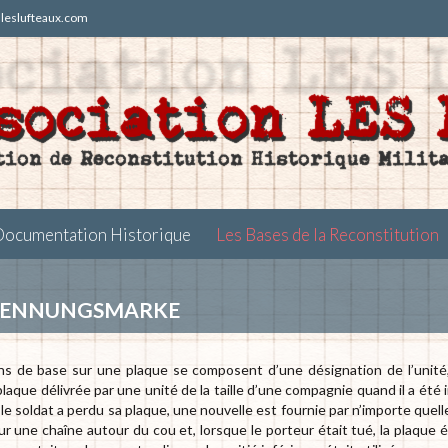
t)leslufteaux.com
Skip
Documentation Historique
Les Bases de la Reconstitution
to
content
rkennungsmarke
ns de base sur une plaque se composent d’une désignation de l’unité,
plaque délivrée par une unité de la taille d’une compagnie quand il a ét
i le soldat a perdu sa plaque, une nouvelle est fournie par n’importe quel
r une chaîne autour du cou et, lorsque le porteur était tué, la plaque é