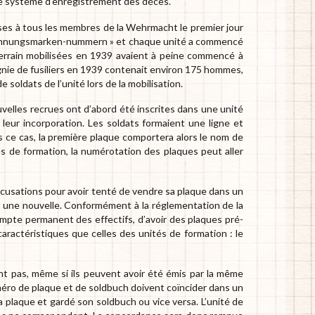
omme système d’enregistrement des décès.
ses à tous les membres de la Wehrmacht le premier jour
Erkennungsmarken-nummern » et chaque unité a commencé
terrain mobilisées en 1939 avaient à peine commencé à
gnie de fusiliers en 1939 contenait environ 175 hommes,
 soldats de l’unité lors de la mobilisation.
uvelles recrues ont d’abord été inscrites dans une unité
leur incorporation. Les soldats formaient une ligne et
s ce cas, la première plaque comportera alors le nom de
s de formation, la numérotation des plaques peut aller
cusations pour avoir tenté de vendre sa plaque dans un
vrer une nouvelle. Conformément à la réglementation de la
mpte permanent des effectifs, d’avoir des plaques pré-
aractéristiques que celles des unités de formation : le
ent pas, même si ils peuvent avoir été émis par la même
méro de plaque et de soldbuch doivent coïncider dans un
 plaque et gardé son soldbuch ou vice versa. L’unité de