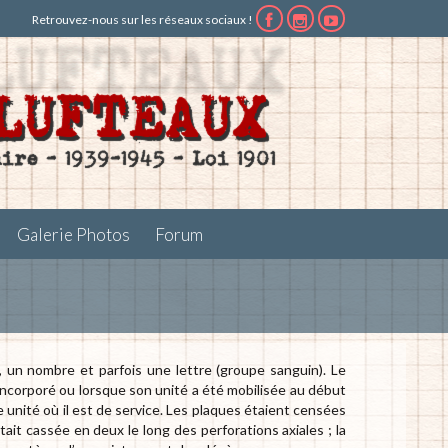
Retrouvez-nous sur les réseaux sociaux !



Galerie Photos
Forum
 un nombre et parfois une lettre (groupe sanguin). Le
é incorporé ou lorsque son unité a été mobilisée au début
le unité où il est de service. Les plaques étaient censées
tait cassée en deux le long des perforations axiales ; la