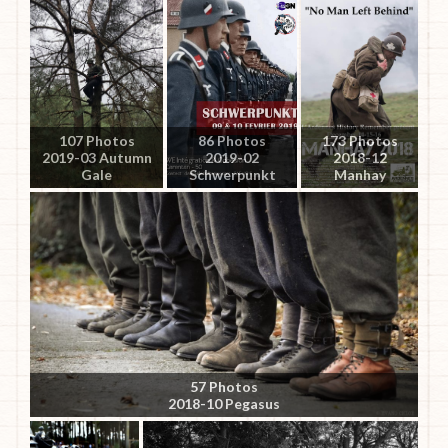
107 Photos
86 Photos
173 Photos
2019-03 Autumn
2019-02
2018-12
Gale
Schwerpunkt
Manhay
57 Photos
2018-10 Pegasus