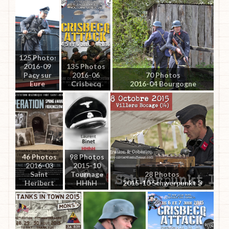
125 Photos
2016-09
135 Photos
Pacy sur
2016-06
70 Photos
Eure
Crisbecq
2016-04 Bourgogne
46 Photos
98 Photos
2016-03
2015-10
Saint
Tournage
28 Photos
Heribert
HHhH
2015-10 Schwerpunkt 3