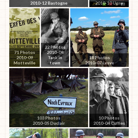
2010-12 Bastogne
2010-10 Ugny
22 Photos
71 Photos
2010-08
2010-09
Tank in
18 Photos
Motteville
town
2010-07 Lesve
103 Photos
10 Photos
2010-05 Duclair
2010-04 Cuffies