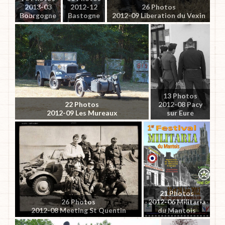
2013-03
2012-12
26 Photos
Bourgogne
Bastogne
2012-09 Liberation du Vexin
13 Photos
22 Photos
2012-08 Pacy
2012-09 Les Mureaux
sur Eure
21 Photos
26 Photos
2012-06 Militaria
2012-08 Meeting St Quentin
du Mantois