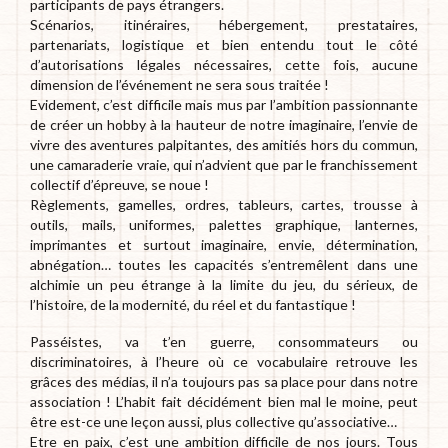
participants de pays étrangers.
Scénarios, itinéraires, hébergement, prestataires,
partenariats, logistique et bien entendu tout le côté
d’autorisations légales nécessaires, cette fois, aucune
dimension de l’événement ne sera sous traitée !
Evidement, c’est difficile mais mus par l’ambition passionnante
de créer un hobby à la hauteur de notre imaginaire, l’envie de
vivre des aventures palpitantes, des amitiés hors du commun,
une camaraderie vraie, qui n’advient que par le franchissement
collectif d’épreuve, se noue !
Règlements, gamelles, ordres, tableurs, cartes, trousse à
outils, mails, uniformes, palettes graphique, lanternes,
imprimantes et surtout imaginaire, envie, détermination,
abnégation… toutes les capacités s’entremêlent dans une
alchimie un peu étrange à la limite du jeu, du sérieux, de
l’histoire, de la modernité, du réel et du fantastique !
Passéistes, va t’en guerre, consommateurs ou
discriminatoires, à l’heure où ce vocabulaire retrouve les
grâces des médias, il n’a toujours pas sa place pour dans notre
association ! L’habit fait décidément bien mal le moine, peut
être est-ce une leçon aussi, plus collective qu’associative…
Etre en paix, c’est une ambition difficile de nos jours. Tous